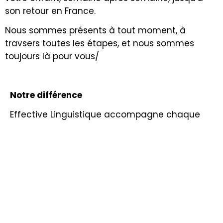
son retour en France.
Nous sommes présents à tout moment, à
travsers toutes les étapes, et nous sommes
toujours là pour vous/
Notre différence
Effective Linguistique accompagne chaque
année un nombre limité de familles afin de
conserver une approche sérieuse,
personnalisée et réellement qualitative.
Nous ne sommes pas un portail d’écoles. Nous
sommes un conseil indépendant, expérimenté,
habitué à dialoguer avec les établissements
britanniques, à évaluer les profils d’élèves